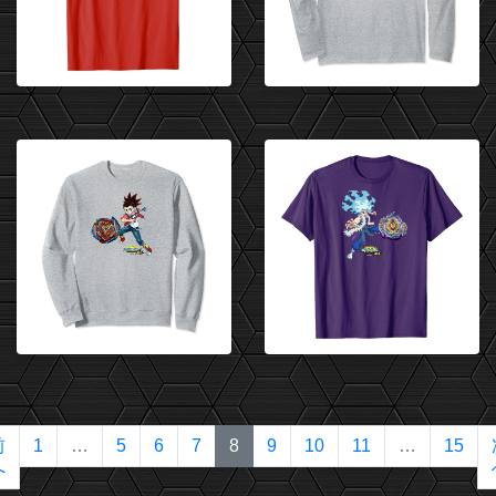
(current)
前
1
…
5
6
7
8
9
10
11
…
15
へ