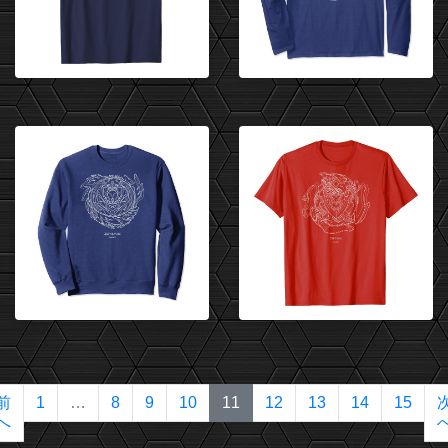
(current)
前
1
…
8
9
10
11
12
13
14
15
へ