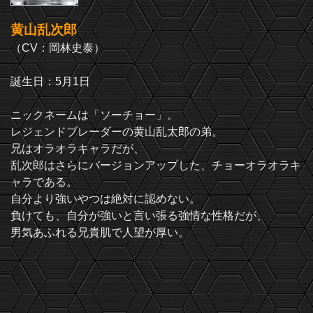
黄山乱次郎
（CV：岡林史泰）
誕生日：5月1日
ニックネームは「ソーチョー」。
レジェンドブレーダーの黄山乱太郎の弟。
兄はオラオラキャラだが、
乱次郎はさらにバージョンアップした、チョーオラオラキ
ャラである。
自分より強いやつは絶対に認めない。
負けても、自分が強いと言い張る強情な性格だが、
男気あふれる兄貴肌で人望が厚い。