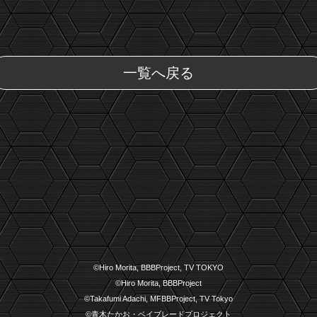
一覧へ戻る
©Hiro Morita, BBBProject, TV TOKYO
©Hiro Morita, BBBProject
©Takafumi Adachi, MFBBProject, TV Tokyo
©青木たかお・ベイブレードプロジェクト