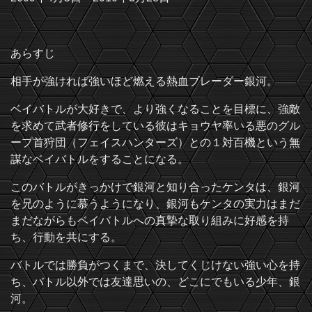
あらすじ
相手が強ければ強いほど燃える熱血ブレーダー銀河。
ベイバトルが大好きで、より強くなることを目標に、強敵
を求めて武者修行をしている彼はキョウヤ率いる悪のグル
ープ首狩団（フェイスハンターズ）との１対百機という無
謀なベイバトルをすることになる。
このバトルがきっかけで銀河と知り合ったケンタは、銀河
を兄のように慕うようになり、銀河もケンタの実力はまだ
まだながらもベイバトルへの真摯な取り組みに好感を持
ち、行動を共にする。
バトルでは勝負がつくまで、決してくじけない強い心を持
ち、バトル以外では友達思いの、どこにでもいる少年、銀
河。