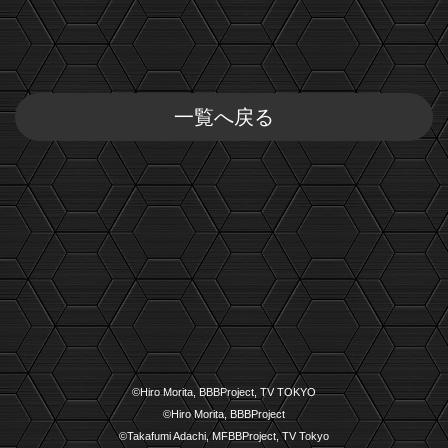
一覧へ戻る
©Hiro Morita, BBBProject, TV TOKYO
©Hiro Morita, BBBProject
©Takafumi Adachi, MFBBProject, TV Tokyo