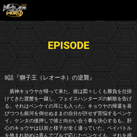
EPISODE
9話『獅子王（レオーネ）の逆襲』
盾神キョウヤが帰って来た。彼は図々しくも勝負を仕掛
けてきた渡蟹を一蹴し、フェイスハンターズの解散を告げ
る。それはベンケイの耳にも入った。キョウヤの帰還を喜
びつつも銀河を倒せぬままの自分が許せず苦悩するベンケ
イ。ケンタの後押しで彼と向かい合う事を決心するも、肝
心のキョウヤは以前と様子が全く違っていた。ベイバトル
を挑まれ始めは喜んでブルで応じたベンケイも、それを感