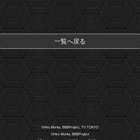
一覧へ戻る
©Hiro Morita, BBBProject, TV TOKYO
©Hiro Morita, BBBProject