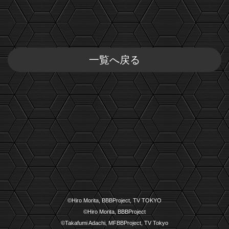
一覧へ戻る
©Hiro Morita, BBBProject, TV TOKYO
©Hiro Morita, BBBProject
©Takafumi Adachi, MFBBProject, TV Tokyo