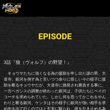
EPISODE
3話『狼（ヴォルフ）の野望！』
キョウヤたちに強くなる為の援助を申し出た謎の男、大
道寺。銀河を倒す為と言いつつ余りに怪しいその様子に援
助を断るキョウヤだが、大道寺に挑発され勝負する事に。
一方ペガシスの調整が終わった銀河は、子供たちにベイの
コーチを求められていた。しかし何を思ってかこれをやん
わりと断る銀河。ケンタはその様子に銀河が強い相手を求
め街を出て行くのではと不安に駆られ、彼を引き止める為