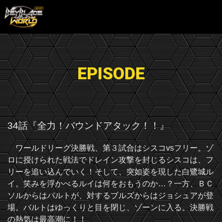
EPISODE
34話『全力！バウンドアタック！！』
ワールドリーグ決勝戦、第３試合はシスコvsフリー。ゾ
ロに授けられた戦法でドレイン攻撃を封じるシスコは、フ
リーを追い込んでいく！そして、突如姿を現した白鷺城ル
イ。笑みを浮かべるルイは何をおもうのか…？一方、ＢＣ
ソルからはバルトが、対するブルズからはジョシュアが登
場。バルトはゆっくりと目を閉じ、ゾーンに入る。決勝戦
の熱気は最高潮に！！