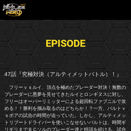
EPISODE
47話『究極対決（アルティメットバトル）！』
フリーｖｓルイ、頂点を極めたブレーダー対決！無数の
ブレーダーに悪夢を見せてきたルイとロンギヌスに対し、
フリーはオーバーリミッターによる超回転ファブニルで攻
める！！勝利を掴み取るのはどちらか！？一方、バルトｖ
ｓボアの試合の時間が迫っていた。しかし、アルティメッ
トリブートドライバーを使いこなせないバルトは、時間ギ
リギリまでＢＣソルのブレーダー達と特訓を続ける。試合