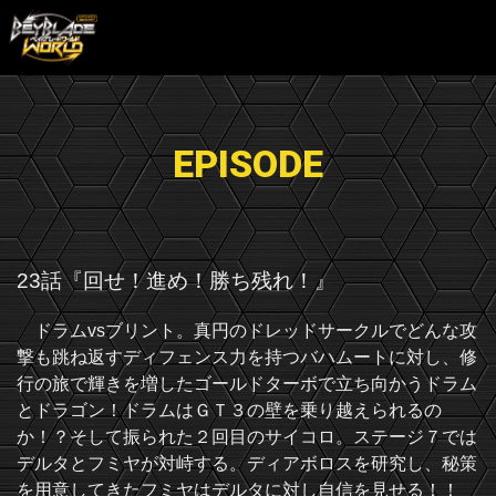
EPISODE
23話『回せ！進め！勝ち残れ！』
ドラムvsブリント。真円のドレッドサークルでどんな攻
撃も跳ね返すディフェンス力を持つバハムートに対し、修
行の旅で輝きを増したゴールドターボで立ち向かうドラム
とドラゴン！ドラムはＧＴ３の壁を乗り越えられるの
か！？そして振られた２回目のサイコロ。ステージ７では
デルタとフミヤが対峙する。ディアボロスを研究し、秘策
を用意してきたフミヤはデルタに対し自信を見せる！！