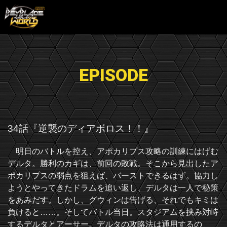
EPISODE
34話『逆襲のディアボロス！！』
明日のバトルを控え、アポカリプス攻略の訓練にはげむ
デルタ。勝利のカギは、前回の敗戦。そこから見出したア
ポカリプスの弱点を狙えば、バーストできるはず。協力し
ようとやってきたドラムを追い返し、デルタは一人で秘策
をあみだす。しかし、グウィンは告げる、それでもキミは
負けると……。そしてバトル当日。スタジアムを挟み対峙
するデルタとアーサー。デルタの攻略法は通用するの