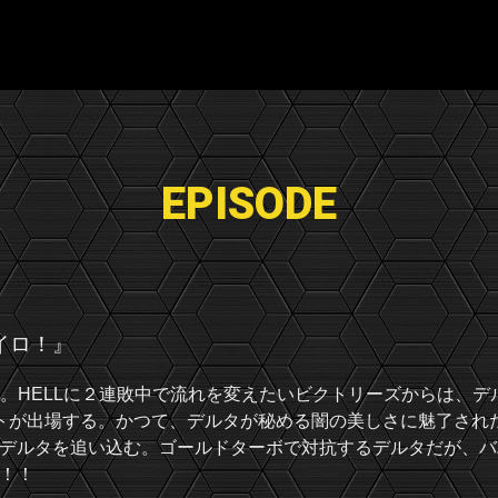
EPISODE
イロ！』
三戦。HELLに２連敗中で流れを変えたいビクトリーズからは、
ントが出場する。かつて、デルタが秘める闇の美しさに魅了され
デルタを追い込む。ゴールドターボで対抗するデルタだが、バ
！！