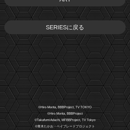
SERIESに戻る
©Hiro Morita, BBBProject, TV TOKYO
©Hiro Morita, BBBProject
©Takafumi Adachi, MFBBProject, TV Tokyo
©青木たかお・ベイブレードプロジェクト