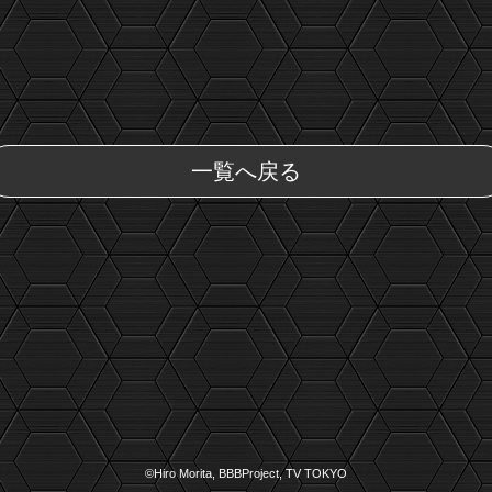
一覧へ戻る
©Hiro Morita, BBBProject, TV TOKYO