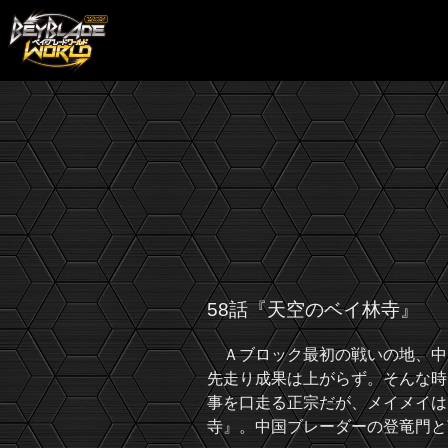
58話『天空のベイ林寺』
Ａブロック最初の戦いの地、中
先走り成果は上がらず。そんな時
事を口走る正宗だが、メイメイは
寺』。中国ブレーダーの登竜門と