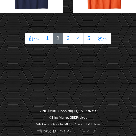
(current)
前へ
1
2
3
4
5
次へ
©Hiro Morita, BBBProject, TV TOKYO
©Hiro Morita, BBBProject
©Takafumi Adachi, MFBBProject, TV Tokyo
©青木たかお・ベイブレードプロジェクト